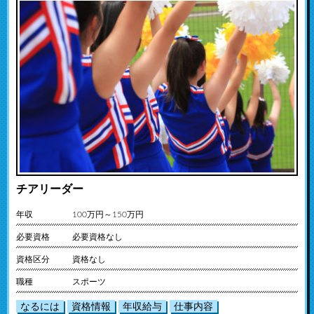
チアリーダー
年収
100万円～150万円
必要資格
必要資格なし
資格区分
資格なし
職種
スポーツ
なるには
資格情報
年収給与
仕事内容