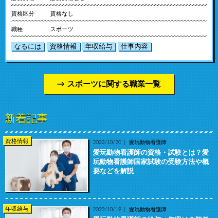
資格区分
資格なし
職種
スポーツ
なるには
資格情報
年収給与
仕事内容
スポーツに関する職業一覧
新着記事
資格情報
2022/10/20
愛玩動物看護師
愛玩動物看護師の資格・試験とは？愛
玩動物看護師国家試験の受験方法や概
要などを解説
年収給与
2022/10/19
愛玩動物看護師