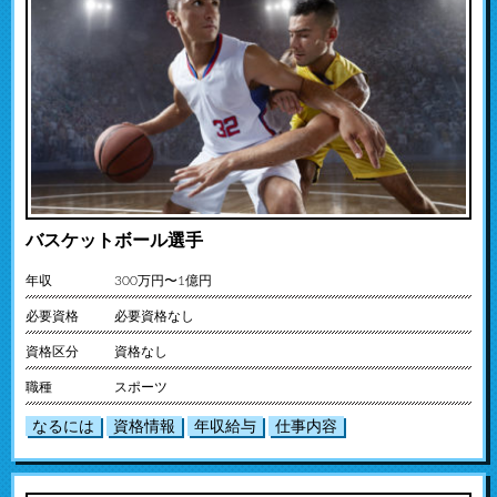
バスケットボール選手
年収
300万円〜1億円
必要資格
必要資格なし
資格区分
資格なし
職種
スポーツ
なるには
資格情報
年収給与
仕事内容