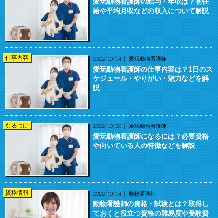
愛玩動物看護師の給与・年収は？初任
給や平均月収などの収入について解説
仕事内容
2022/10/14
愛玩動物看護師
愛玩動物看護師の仕事内容は？1日のス
ケジュール・やりがい・魅力などを解
説
なるには
2022/10/20
愛玩動物看護師
愛玩動物看護師になるには？必要資格
や向いている人の特徴などを解説
資格情報
2022/10/14
動物看護師
動物看護師の資格・試験とは？取得し
ておくと役立つ資格の難易度や受験資