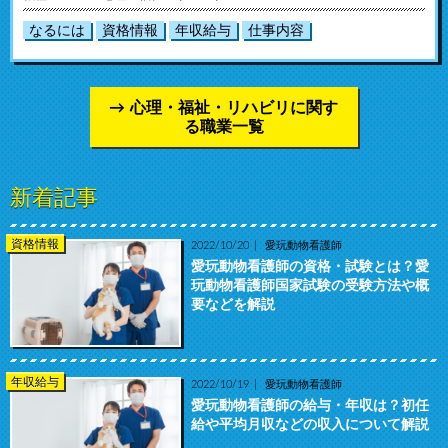
なるには
資格情報
年収給与
仕事内容
心理・福祉・リハビリに関す
る職業一覧
新着記事
資格情報
2022/10/20
愛玩動物看護師
愛玩動物看護師の資格・試験とは？愛
玩動物看護師国家試験の受験方法や概
要などを解説
年収給与
2022/10/19
愛玩動物看護師
愛玩動物看護師の給与・年収は？初任
給や平均月収などの収入について解説