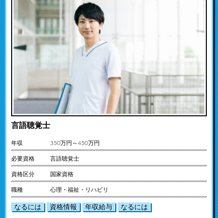
言語聴覚士
年収
350万円～450万円
必要資格
言語聴覚士
資格区分
国家資格
職種
心理・福祉・リハビリ
なるには
資格情報
年収給与
なるには