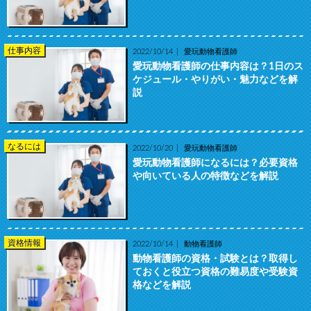
仕事内容
2022/10/14
愛玩動物看護師
愛玩動物看護師の仕事内容は？1日のス
ケジュール・やりがい・魅力などを解
説
なるには
2022/10/20
愛玩動物看護師
愛玩動物看護師になるには？必要資格
や向いている人の特徴などを解説
資格情報
2022/10/14
動物看護師
動物看護師の資格・試験とは？取得し
ておくと役立つ資格の難易度や受験資
格などを解説