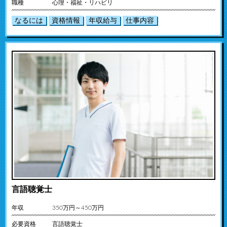
職種
心理・福祉・リハビリ
なるには
資格情報
年収給与
仕事内容
言語聴覚士
年収
350万円～450万円
必要資格
言語聴覚士