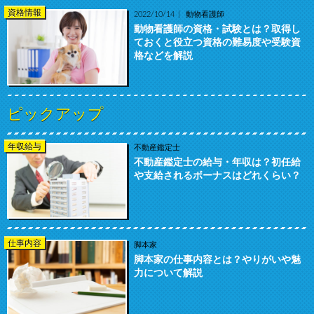
資格情報
2022/10/14
動物看護師
動物看護師の資格・試験とは？取得し
ておくと役立つ資格の難易度や受験資
格などを解説
ピックアップ
年収給与
不動産鑑定士
不動産鑑定士の給与・年収は？初任給
や支給されるボーナスはどれくらい？
仕事内容
脚本家
脚本家の仕事内容とは？やりがいや魅
力について解説