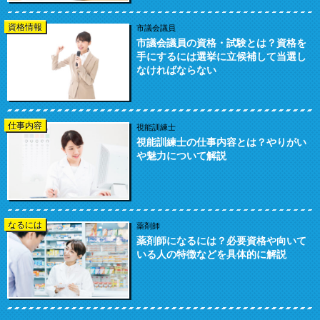
資格情報
市議会議員
市議会議員の資格・試験とは？資格を
手にするには選挙に立候補して当選し
なければならない
仕事内容
視能訓練士
視能訓練士の仕事内容とは？やりがい
や魅力について解説
なるには
薬剤師
薬剤師になるには？必要資格や向いて
いる人の特徴などを具体的に解説