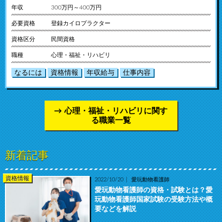
年収
300万円～400万円
必要資格
登録カイロプラクター
資格区分
民間資格
職種
心理・福祉・リハビリ
なるには
資格情報
年収給与
仕事内容
心理・福祉・リハビリに関す
る職業一覧
新着記事
資格情報
2022/10/20
愛玩動物看護師
愛玩動物看護師の資格・試験とは？愛
玩動物看護師国家試験の受験方法や概
要などを解説