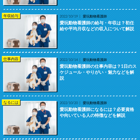
年収給与
2022/10/19
愛玩動物看護師
愛玩動物看護師の給与・年収は？初任
給や平均月収などの収入について解説
仕事内容
2022/10/14
愛玩動物看護師
愛玩動物看護師の仕事内容は？1日のス
ケジュール・やりがい・魅力などを解
説
なるには
2022/10/20
愛玩動物看護師
愛玩動物看護師になるには？必要資格
や向いている人の特徴などを解説