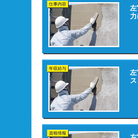
仕事内容
左
力
年収給与
左
ス
資格情報
左