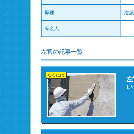
職種
建築
有名人
左官の記事一覧
なるには
左
い