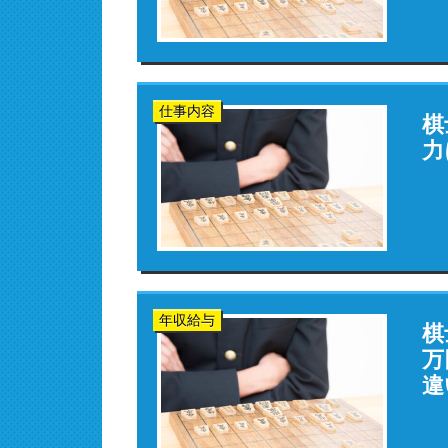
仕事内容
棋
力
年収給与
棋
万
違