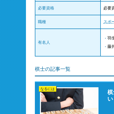
必要資格
必要
職種
スポ
羽
有名人
藤
棋士の記事一覧
なるには
棋
い