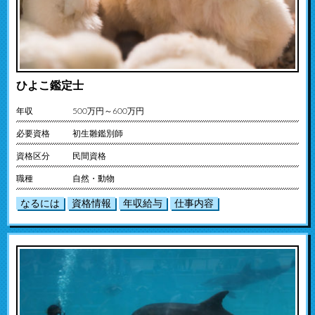
ひよこ鑑定士
年収
500万円～600万円
必要資格
初生雛鑑別師
資格区分
民間資格
職種
自然・動物
なるには
資格情報
年収給与
仕事内容