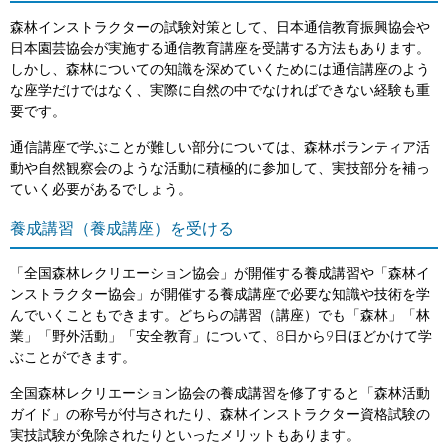
森林インストラクターの試験対策として、日本通信教育振興協会や
日本園芸協会が実施する通信教育講座を受講する方法もあります。
しかし、森林についての知識を深めていくためには通信講座のよう
な座学だけではなく、実際に自然の中でなければできない経験も重
要です。
通信講座で学ぶことが難しい部分については、森林ボランティア活
動や自然観察会のような活動に積極的に参加して、実技部分を補っ
ていく必要があるでしょう。
養成講習（養成講座）を受ける
「全国森林レクリエーション協会」が開催する養成講習や「森林イ
ンストラクター協会」が開催する養成講座で必要な知識や技術を学
んでいくこともできます。どちらの講習（講座）でも「森林」「林
業」「野外活動」「安全教育」について、8日から9日ほどかけて学
ぶことができます。
全国森林レクリエーション協会の養成講習を修了すると「森林活動
ガイド」の称号が付与されたり、森林インストラクター資格試験の
実技試験が免除されたりといったメリットもあります。