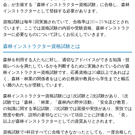
会」が主催する「森林インストラクター資格試験」に合格し、森林
インストラクターとして登録する必要があります。
資格試験は毎年1回実施されていて、合格率は20～25％ほどとされ
ています。ここでは資格試験の内容や受験資格、森林インストラク
ターに必要なものについて詳しくお伝えしていきます。
森林インストラクター資格試験とは
森林を利用する人たちに対し、適切なアドバイスができる知識・技
能レベルを満たしているかを判断するために実施されているのが森
林インストラクター資格試験です。応募資格は20歳以上であればよ
く、森林・林業の関係者をはじめ公務員や教員から学生までと幅広
い層の人たちが受験しています。
森林インストラクター資格試験には1次試験と2次試験があり、1次
試験では「森林」「林業」「森林内の野外活動」「安全及び教育」
の知識に関する筆記試験、2次試験では面接や実技があり、実技では
態度や動作、説明の要領などについて項目ごとに評価され、「良」
以上が森林インストラクターとしての資質ありとされます。
資格試験で4科目すべてに合格できなかったとしても、一度合格した