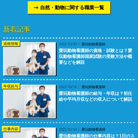
自然・動物に関する職業一覧
新着記事
資格情報
2022/10/20
愛玩動物看護師
愛玩動物看護師の資格・試験とは？愛
玩動物看護師国家試験の受験方法や概
要などを解説
年収給与
2022/10/19
愛玩動物看護師
愛玩動物看護師の給与・年収は？初任
給や平均月収などの収入について解説
仕事内容
2022/10/14
愛玩動物看護師
愛玩動物看護師の仕事内容は？1日のス