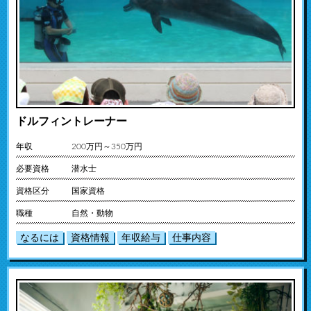
ドルフィントレーナー
年収
200万円～350万円
必要資格
潜水士
資格区分
国家資格
職種
自然・動物
なるには
資格情報
年収給与
仕事内容