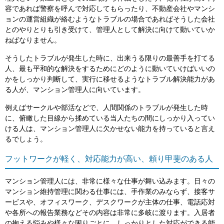
容であれば警察を呼んで対応してもらったり、不動産会社やマンシ
ョンの運営組織が絡むようなトラブルの場合であればそうした会社
とのやりとりも引き受けて、管理人として解決に向けて動いていか
ねばなりません。
そうしたトラブルが発生した時に、出来うる限りの最善手を打てる
人、最も平和的な解決をするためにどのように動いていけばいいの
かをしっかり判断して、実行に移せるようなトラブル解決能力があ
る人が、マンション管理人に向いています。
例えばサークルや部活などで、人間関係のトラブルが発生した時
に、俯瞰した目線から揉めている当人たちの間にしっかり入ってい
ける人は、マンション管理人に欠かせない能力を持っていると言え
るでしょう。
フットワークが軽く、対応能力が高い、頼り甲斐のある人
マンション管理人には、非常に様々な仕事が舞い込みます。日々の
マンション維持管理に関わる仕事には、手作業のみならず、接客サ
ービスや、オフィスワーク、デスクワークが主体の仕事、電話応対
や各所への報告業務などその内容は非常に多岐に渡ります。入居者
の抱える悩みや様々な困りごとに、しっかりとした対応ができる能