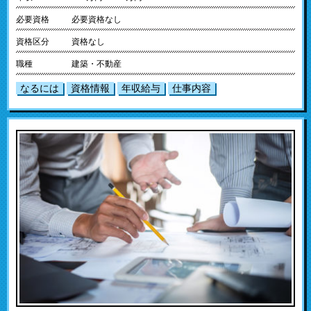
必要資格
必要資格なし
資格区分
資格なし
職種
建築・不動産
なるには
資格情報
年収給与
仕事内容