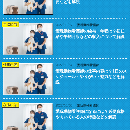
要などを解説
年収給与
2022/10/19
愛玩動物看護師
愛玩動物看護師の給与・年収は？初任
給や平均月収などの収入について解説
仕事内容
2022/10/14
愛玩動物看護師
愛玩動物看護師の仕事内容は？1日のス
ケジュール・やりがい・魅力などを解
説
なるには
2022/10/20
愛玩動物看護師
愛玩動物看護師になるには？必要資格
や向いている人の特徴などを解説