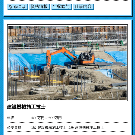
なるには
資格情報
年収給与
仕事内容
建設機械施工技士
年収
400万円～500万円
必要資格
1級 建設機械施工技士 2級 建設機械施工技士