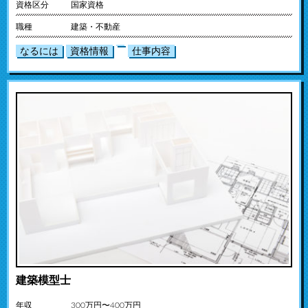
資格区分
国家資格
職種
建築・不動産
なるには
資格情報
仕事内容
建築模型士
年収
300万円〜400万円