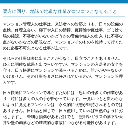
裏方に回り、地味で地道な作業がコツコツこなせること
マンション管理人の仕事は、来訪者への対応よりも、日々の設備の
点検、修理立会い、廊下や入口の清掃、庭掃除や庭仕事、ゴミ捨て
場の確認、不審者がいないかどうかの警備や住人の出入りに不審な
点がないかなどの監視など、マンションそのものを維持して行くた
めに必要不可欠となる仕事が主です。
それらの仕事は表に出ることが少なく、目立つこともありません。
ゆえに明確な成果も出づらいですが、マンションの入居者の安全を
守り、日々快適にマンションで暮らせるために、誰かがやらないと
いけません。その仕事をまさに任されているのが、マンション管理
人です。
日々快適にマンションで暮らすためには、思いの外多くの作業があ
り、時には多くの人の手が掛かっています。一見いつもと変わらな
いように見えるマンションは、永久的に状態が維持されるものでは
ありません。日用品と同じで、日々使用していれば当然のように劣
化しますし、些細な損傷があるだけでも、照明やガラスの落下や天
井や壁の崩落などの壊滅的な事故につながる可能性があります。