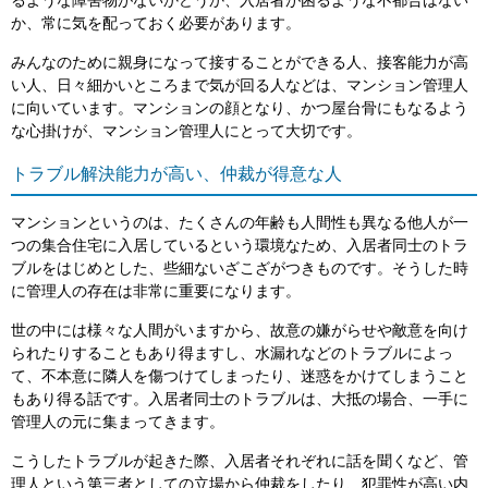
るような障害物がないかどうか、入居者が困るような不都合はない
か、常に気を配っておく必要があります。
みんなのために親身になって接することができる人、接客能力が高
い人、日々細かいところまで気が回る人などは、マンション管理人
に向いています。マンションの顔となり、かつ屋台骨にもなるよう
な心掛けが、マンション管理人にとって大切です。
トラブル解決能力が高い、仲裁が得意な人
マンションというのは、たくさんの年齢も人間性も異なる他人が一
つの集合住宅に入居しているという環境なため、入居者同士のトラ
ブルをはじめとした、些細ないざこざがつきものです。そうした時
に管理人の存在は非常に重要になります。
世の中には様々な人間がいますから、故意の嫌がらせや敵意を向け
られたりすることもあり得ますし、水漏れなどのトラブルによっ
て、不本意に隣人を傷つけてしまったり、迷惑をかけてしまうこと
もあり得る話です。入居者同士のトラブルは、大抵の場合、一手に
管理人の元に集まってきます。
こうしたトラブルが起きた際、入居者それぞれに話を聞くなど、管
理人という第三者としての立場から仲裁をしたり、犯罪性が高い内