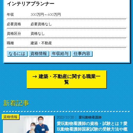
インテリアプランナー
年収
300万円～600万円
必要資格
必要資格なし
資格区分
資格なし
職種
建築・不動産
なるには
資格情報
年収給与
仕事内容
建築・不動産に関する職業一
覧
新着記事
資格情報
2022/10/20
愛玩動物看護師
愛玩動物看護師の資格・試験とは？愛
玩動物看護師国家試験の受験方法や概