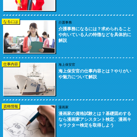
なるには
介護事務
介護事務になるには？求められること
や向いている人の特徴などを具体的に
解説
仕事内容
海上保安官
海上保安官の仕事内容とは？やりがい
や魅力について解説
資格情報
漫画家
漫画家の資格試験とは？基礎固めする
なら漫画家アシスタント検定、漫画キ
ャラクター検定を取得しよう