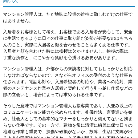
高い人
マンション管理人は、ただ地味に設備の維持に勤しむだけの仕事で
はありません。
入居者をお客様として考え、お客様である入居者が安心して、安全
に生活できるように日々の仕事に取り組む姿勢が必要なのはもちろ
んのこと、実際に入居者と顔を合わせることも多くある仕事です。
入居者と顔を合わせた時には挨拶は欠かせませんし、挨拶の際は、
丁重な所作と、にこやかな笑顔を心掛ける必要があります。
マンション管理人は、外部からの来訪者に対してもしっかりと対応
しなければならないので、さながらオフィスの受付のような仕事も
任されます。電話応対や、入居希望者の対応や、業者への応対、業
者のメンテナンス作業や入居者と契約して行う引っ越し作業などの
際の立会いも、場合によっては求められる仕事です。
そうした意味ではマンション管理人も接客業であり、人並み以上の
コミュニケーション能力を求められます。礼儀作法、言葉遣いを始
め、社会人としての基本的なマナーをしっかりと備えてないと務ま
らない仕事です。その一方で、建物を常に清潔に綺麗に保つ日々の
地道な作業も重要で、損傷や破損がないか、故障、生活に支障が出