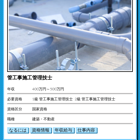
管工事施工管理技士
年収
400万円～500万円
必要資格
1級 管工事施工管理技士 2級 管工事施工管理技士
資格区分
国家資格
職種
建築・不動産
なるには
資格情報
年収給与
仕事内容