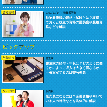
資格情報
2022/10/14
動物看護師
動物看護師の資格・試験とは？取得し
ておくと役立つ資格の難易度や受験資
格などを解説
ピックアップ
年収給与
書道家
書道家の給与・年収は？どのように働
くかによって収入は大きく異なるが、
一番安定するのは書写教員
なるには
販売員
販売員になるには？必要資格や向いて
いる人の特徴などを具体的に解説