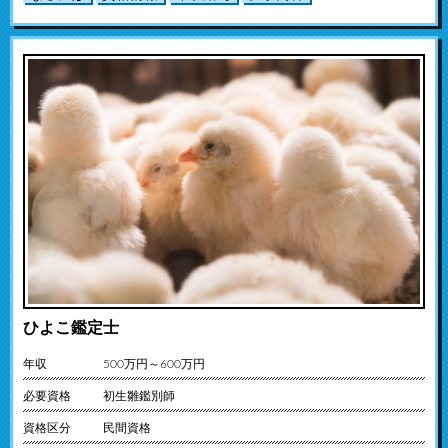
ひよこ鑑定士
年収
500万円～600万円
必要資格
初生雛鑑別師
資格区分
民間資格