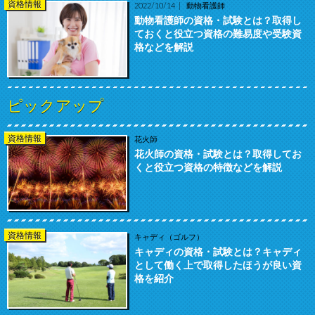
資格情報
2022/10/14
動物看護師
動物看護師の資格・試験とは？取得し
ておくと役立つ資格の難易度や受験資
格などを解説
ピックアップ
資格情報
花火師
花火師の資格・試験とは？取得してお
くと役立つ資格の特徴などを解説
資格情報
キャディ（ゴルフ）
キャディの資格・試験とは？キャディ
として働く上で取得したほうが良い資
格を紹介