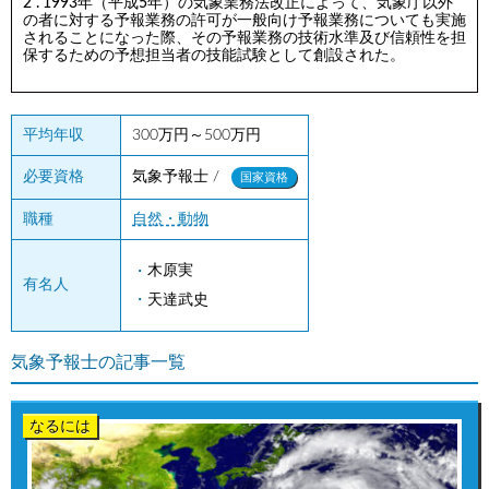
1993年（平成5年）の気象業務法改正によって、気象庁以外
の者に対する予報業務の許可が一般向け予報業務についても実施
されることになった際、その予報業務の技術水準及び信頼性を担
保するための予想担当者の技能試験として創設された。
平均年収
300万円～500万円
気象予報士 /
必要資格
国家資格
職種
自然・動物
木原実
有名人
天達武史
気象予報士の記事一覧
なるには