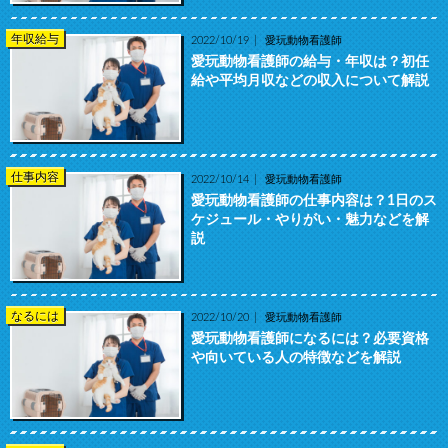
年収給与
2022/10/19
愛玩動物看護師
愛玩動物看護師の給与・年収は？初任
給や平均月収などの収入について解説
仕事内容
2022/10/14
愛玩動物看護師
愛玩動物看護師の仕事内容は？1日のス
ケジュール・やりがい・魅力などを解
説
なるには
2022/10/20
愛玩動物看護師
愛玩動物看護師になるには？必要資格
や向いている人の特徴などを解説