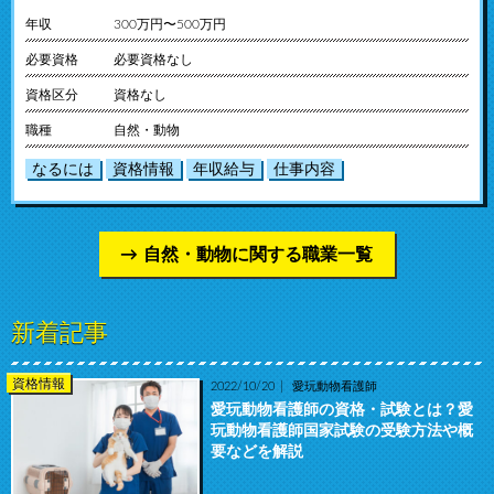
年収
300万円〜500万円
必要資格
必要資格なし
資格区分
資格なし
職種
自然・動物
なるには
資格情報
年収給与
仕事内容
自然・動物に関する職業一覧
新着記事
資格情報
2022/10/20
愛玩動物看護師
愛玩動物看護師の資格・試験とは？愛
玩動物看護師国家試験の受験方法や概
要などを解説