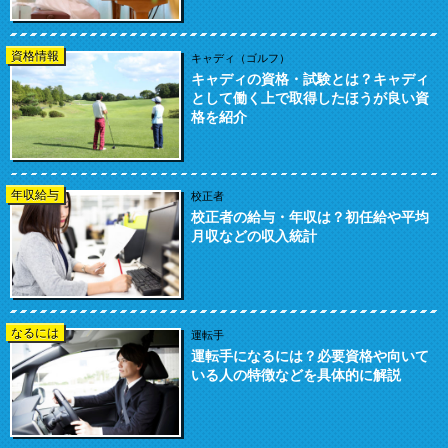
資格情報
キャディ（ゴルフ）
キャディの資格・試験とは？キャディ
として働く上で取得したほうが良い資
格を紹介
年収給与
校正者
校正者の給与・年収は？初任給や平均
月収などの収入統計
なるには
運転手
運転手になるには？必要資格や向いて
いる人の特徴などを具体的に解説