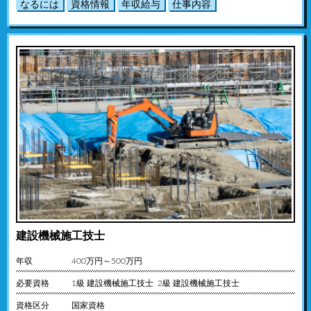
なるには
資格情報
年収給与
仕事内容
建設機械施工技士
年収
400万円～500万円
必要資格
1級 建設機械施工技士 2級 建設機械施工技士
資格区分
国家資格