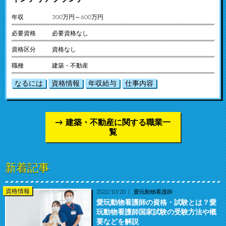
年収
300万円～600万円
必要資格
必要資格なし
資格区分
資格なし
職種
建築・不動産
なるには
資格情報
年収給与
仕事内容
建築・不動産に関する職業一
覧
新着記事
資格情報
2022/10/20
愛玩動物看護師
愛玩動物看護師の資格・試験とは？愛
玩動物看護師国家試験の受験方法や概
要などを解説