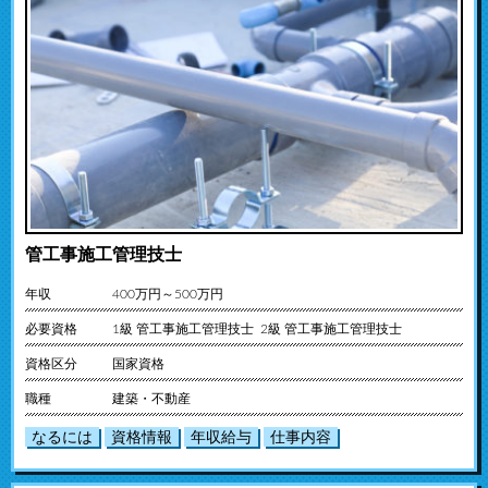
管工事施工管理技士
年収
400万円～500万円
必要資格
1級 管工事施工管理技士 2級 管工事施工管理技士
資格区分
国家資格
職種
建築・不動産
なるには
資格情報
年収給与
仕事内容