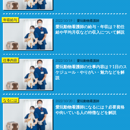
年収給与
2022/10/19
愛玩動物看護師
愛玩動物看護師の給与・年収は？初任
給や平均月収などの収入について解説
仕事内容
2022/10/14
愛玩動物看護師
愛玩動物看護師の仕事内容は？1日のス
ケジュール・やりがい・魅力などを解
説
なるには
2022/10/20
愛玩動物看護師
愛玩動物看護師になるには？必要資格
や向いている人の特徴などを解説