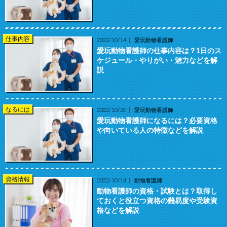
仕事内容
2022/10/14
愛玩動物看護師
愛玩動物看護師の仕事内容は？1日のス
ケジュール・やりがい・魅力などを解
説
なるには
2022/10/20
愛玩動物看護師
愛玩動物看護師になるには？必要資格
や向いている人の特徴などを解説
資格情報
2022/10/14
動物看護師
動物看護師の資格・試験とは？取得し
ておくと役立つ資格の難易度や受験資
格などを解説