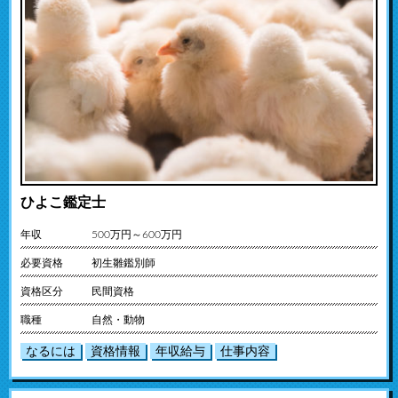
ひよこ鑑定士
年収
500万円～600万円
必要資格
初生雛鑑別師
資格区分
民間資格
職種
自然・動物
なるには
資格情報
年収給与
仕事内容