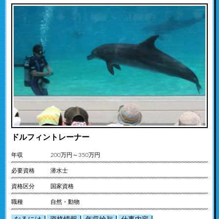
ドルフィントレーナー
年収
200万円～350万円
必要資格
潜水士
資格区分
国家資格
職種
自然・動物