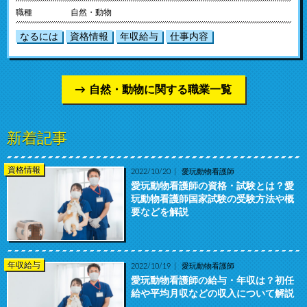
職種
自然・動物
なるには
資格情報
年収給与
仕事内容
自然・動物に関する職業一覧
新着記事
資格情報
2022/10/20
愛玩動物看護師
愛玩動物看護師の資格・試験とは？愛
玩動物看護師国家試験の受験方法や概
要などを解説
年収給与
2022/10/19
愛玩動物看護師
愛玩動物看護師の給与・年収は？初任
給や平均月収などの収入について解説