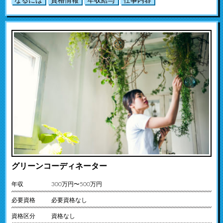
なるには
資格情報
年収給与
仕事内容
グリーンコーディネーター
年収
300万円〜500万円
必要資格
必要資格なし
資格区分
資格なし