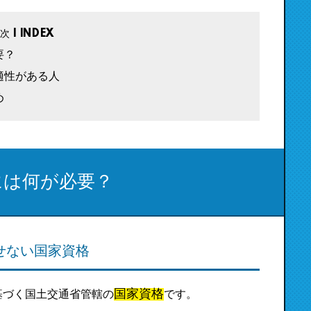
要？
適性がある人
め
には何が必要？
せない国家資格
国家資格
基づく国土交通省管轄の
です。