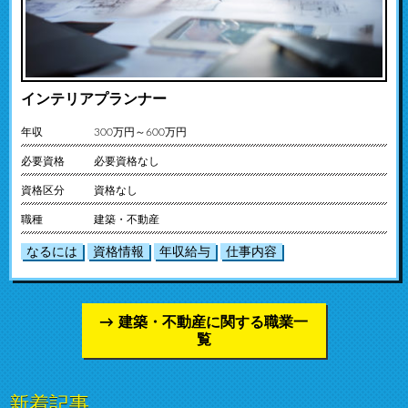
インテリアプランナー
年収
300万円～600万円
必要資格
必要資格なし
資格区分
資格なし
職種
建築・不動産
なるには
資格情報
年収給与
仕事内容
建築・不動産に関する職業一
覧
新着記事