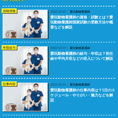
資格情報
2022/10/20
愛玩動物看護師
愛玩動物看護師の資格・試験とは？愛
玩動物看護師国家試験の受験方法や概
要などを解説
年収給与
2022/10/19
愛玩動物看護師
愛玩動物看護師の給与・年収は？初任
給や平均月収などの収入について解説
仕事内容
2022/10/14
愛玩動物看護師
愛玩動物看護師の仕事内容は？1日のス
ケジュール・やりがい・魅力などを解
説