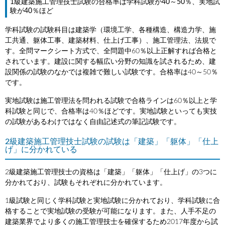
1級建築施工管理技士試験の合格率は学科試験が40～50％、実地試
験が40％ほど
学科試験の試験科目は建築学（環境工学、各種構造、構造力学、施
工共通、躯体工事、建築材料、仕上げ工事）、施工管理法、法規で
す。全問マークシート方式で、全問題中60％以上正解すれば合格と
されています。建設に関する幅広い分野の知識を試されるため、建
設関係の試験のなかでは複雑で難しい試験です。合格率は40～50％
です。
実地試験は施工管理法を問われる試験で合格ラインは60％以上と学
科試験と同じで、合格率は40％ほどです。実地試験といっても実技
の試験があるわけではなく自由記述式の筆記試験です。
2級建築施工管理技士試験の試験は「建築」「躯体」「仕上
げ」に分かれている
2級建築施工管理技士の資格は「建築」「躯体」「仕上げ」の3つに
分かれており、試験もそれぞれに分かれています。
1級試験と同じく学科試験と実地試験に分かれており、学科試験に合
格することで実地試験の受験が可能になります。また、人手不足の
建築業界でより多くの施工管理技士を確保するため2017年度から試