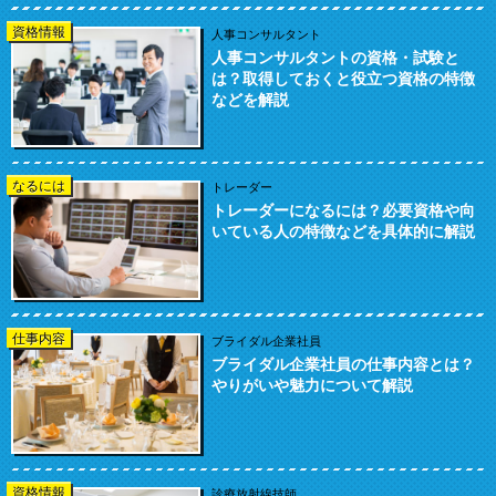
資格情報
人事コンサルタント
人事コンサルタントの資格・試験と
は？取得しておくと役立つ資格の特徴
などを解説
なるには
トレーダー
トレーダーになるには？必要資格や向
いている人の特徴などを具体的に解説
仕事内容
ブライダル企業社員
ブライダル企業社員の仕事内容とは？
やりがいや魅力について解説
資格情報
診療放射線技師