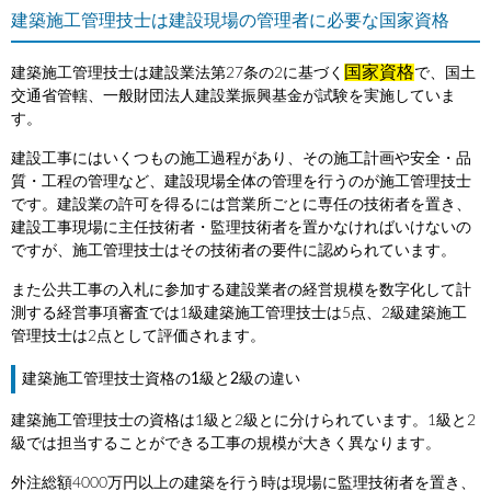
建築施工管理技士は建設現場の管理者に必要な国家資格
国家資格
建築施工管理技士は建設業法第27条の2に基づく
で、国土
交通省管轄、一般財団法人建設業振興基金が試験を実施していま
す。
建設工事にはいくつもの施工過程があり、その施工計画や安全・品
質・工程の管理など、建設現場全体の管理を行うのが施工管理技士
です。建設業の許可を得るには営業所ごとに専任の技術者を置き、
建設工事現場に主任技術者・監理技術者を置かなければいけないの
ですが、施工管理技士はその技術者の要件に認められています。
また公共工事の入札に参加する建設業者の経営規模を数字化して計
測する経営事項審査では1級建築施工管理技士は5点、2級建築施工
管理技士は2点として評価されます。
建築施工管理技士資格の1級と2級の違い
建築施工管理技士の資格は1級と2級とに分けられています。1級と2
級では担当することができる工事の規模が大きく異なります。
外注総額4000万円以上の建築を行う時は現場に監理技術者を置き、