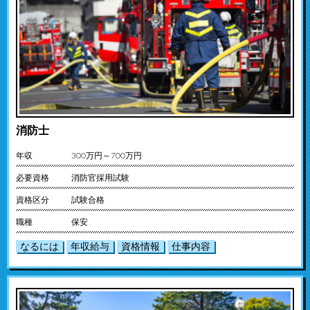
消防士
年収
300万円～700万円
必要資格
消防官採用試験
資格区分
試験合格
職種
保安
なるには
年収給与
資格情報
仕事内容