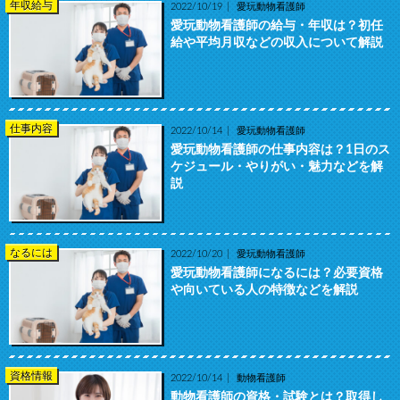
年収給与
2022/10/19
愛玩動物看護師
愛玩動物看護師の給与・年収は？初任
給や平均月収などの収入について解説
仕事内容
2022/10/14
愛玩動物看護師
愛玩動物看護師の仕事内容は？1日のス
ケジュール・やりがい・魅力などを解
説
なるには
2022/10/20
愛玩動物看護師
愛玩動物看護師になるには？必要資格
や向いている人の特徴などを解説
資格情報
2022/10/14
動物看護師
動物看護師の資格・試験とは？取得し