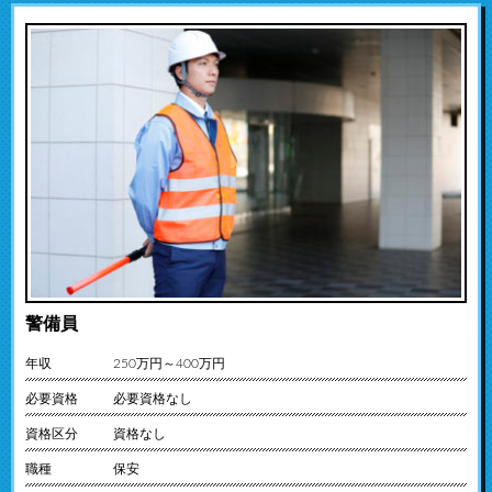
警備員
年収
250万円～400万円
必要資格
必要資格なし
資格区分
資格なし
職種
保安