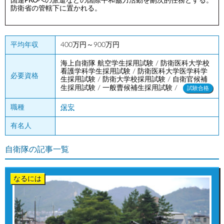
国連PKOへの派遣などの国際平和協力活動を副次的任務とする。
防衛省の管轄下に置かれる。
平均年収
400万円～900万円
海上自衛隊 航空学生採用試験 / 防衛医科大学校
看護学科学生採用試験 / 防衛医科大学医学科学
必要資格
生採用試験 / 防衛大学校採用試験 / 自衛官候補
生採用試験 / 一般曹候補生採用試験 /
試験合格
職種
保安
有名人
自衛隊の記事一覧
なるには