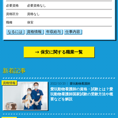
必要資格
必要資格なし
資格区分
資格なし
職種
保安
なるには
資格情報
年収給与
仕事内容
保安に関する職業一覧
新着記事
資格情報
2022/10/20
愛玩動物看護師
愛玩動物看護師の資格・試験とは？愛
玩動物看護師国家試験の受験方法や概
要などを解説