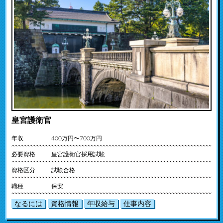
皇宮護衛官
年収
400万円〜700万円
必要資格
皇宮護衛官採用試験
資格区分
試験合格
職種
保安
なるには
資格情報
年収給与
仕事内容