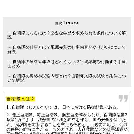
自衛隊になるには？必要な学歴や求められる条件について解
説
自衛隊の仕事とは？配属先別の仕事内容とやりがいについて
解説
自衛隊の給料や年収はどれくらい？平均給与や付随する手当
まとめ
自衛隊の資格や試験内容とは？自衛隊入隊の試験と条件につ
いて解説
自衛隊とは？
自衛隊（じえいたい）は、日本における防衛組織である。
陸上自衛隊、海上自衛隊、航空自衛隊からなり、自衛隊法第3
条第1項により「我が国の平和と独立を守り、国の安全を保つた
め、我が国を防衛することを主たる任務とし、必要に応じ、公共
の秩序の維持に当たる」ものとされ、人命救助などの災害派遣や