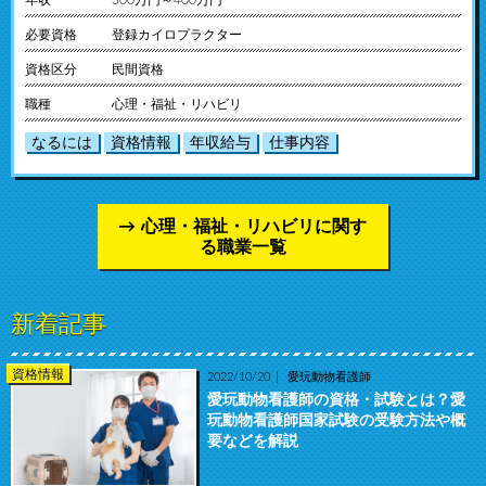
年収
300万円～400万円
必要資格
登録カイロプラクター
資格区分
民間資格
職種
心理・福祉・リハビリ
なるには
資格情報
年収給与
仕事内容
心理・福祉・リハビリに関す
る職業一覧
新着記事
資格情報
2022/10/20
愛玩動物看護師
愛玩動物看護師の資格・試験とは？愛
玩動物看護師国家試験の受験方法や概
要などを解説