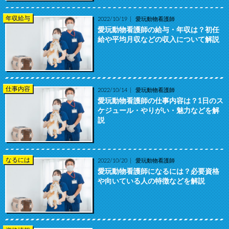
年収給与
2022/10/19
愛玩動物看護師
愛玩動物看護師の給与・年収は？初任
給や平均月収などの収入について解説
仕事内容
2022/10/14
愛玩動物看護師
愛玩動物看護師の仕事内容は？1日のス
ケジュール・やりがい・魅力などを解
説
なるには
2022/10/20
愛玩動物看護師
愛玩動物看護師になるには？必要資格
や向いている人の特徴などを解説