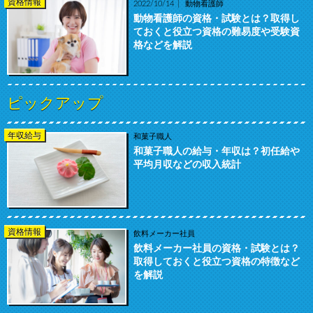
資格情報
2022/10/14
動物看護師
動物看護師の資格・試験とは？取得し
ておくと役立つ資格の難易度や受験資
格などを解説
ピックアップ
年収給与
和菓子職人
和菓子職人の給与・年収は？初任給や
平均月収などの収入統計
資格情報
飲料メーカー社員
飲料メーカー社員の資格・試験とは？
取得しておくと役立つ資格の特徴など
を解説