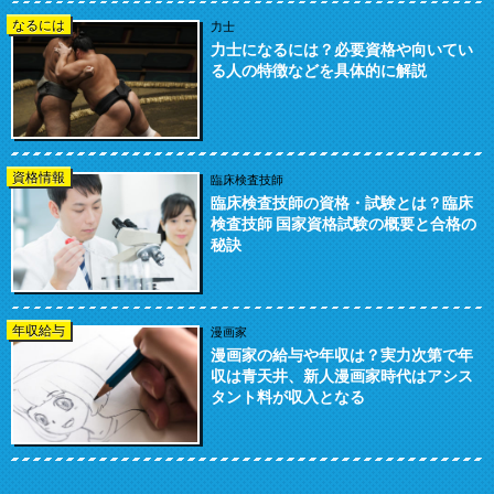
なるには
力士
力士になるには？必要資格や向いてい
る人の特徴などを具体的に解説
資格情報
臨床検査技師
臨床検査技師の資格・試験とは？臨床
検査技師 国家資格試験の概要と合格の
秘訣
年収給与
漫画家
漫画家の給与や年収は？実力次第で年
収は青天井、新人漫画家時代はアシス
タント料が収入となる