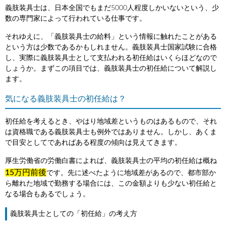
義肢装具士は、日本全国でもまだ5000人程度しかいないという、少
数の専門家によって行われている仕事です。
それゆえに、「義肢装具士の給料」という情報に触れたことがある
という方は少数であるかもしれません。義肢装具士国家試験に合格
し、実際に義肢装具士として支払われる初任給はいくらほどなので
しょうか。まずこの項目では、義肢装具士の初任給について解説し
ます。
気になる義肢装具士の初任給は？
初任給を考えるとき、やはり地域差というものはあるもので、それ
は資格職である義肢装具士も例外ではありません。しかし、あくま
で目安としてであればある程度の傾向は見えてきます。
厚生労働省の労働白書によれば、義肢装具士の平均の初任給は概ね
15万円前後
です。先に述べたように地域差があるので、都市部か
ら離れた地域で勤務する場合には、この金額よりも少ない初任給と
なる場合もあるでしょう。
義肢装具士としての「初任給」の考え方