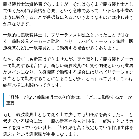
義肢装具士は資格職でありますが、それはあくまで義肢装具士とし
て働くためには資格が必要、という意味であって、いわゆる士業の
ように独立することが選択肢に入るというようなものとは少し趣き
が異なります。
一般的に義肢装具士は、フリーランスや独立といったことではな
く、義肢装具メーカーに勤務したり、リハビリテーション施設、医
療機関などに一般職員として勤務する場合が多くあります。
なお、必ずしも断言はできませんが、専門職として義肢装具メーカ
ーで勤務する場合には、新しい義肢装具の研究や開発といった業務
がメインになり、医療機関で勤務する場合にはリハビリテーション
担当として勤務することになることが多いと言われており、これは
給与水準にも関わってきます。
「経験」がない義肢装具士の初任給は、「どこに勤務するか」が
重要
もし、義肢装具士として働く上で少しでも初任給を高くしたい、と
考えている場合には、一般の新卒社会人と同様、「経験」というカ
ードを持っていない以上、「初任給を高く設定している採用主体を
選ぶ」という選択肢が重要になります。