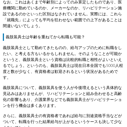
なお、これはあくまで年齢別によってのみ算定したものであり、医
療機関に勤めているのか、メーカーなのか、リハビリテーション施
設であるのかといった区別はなされていません。実際には、これら
「就職先」によっても平均を狂わせない範囲での上下があることは
間違いないでしょう。
義肢装具士は年齢を重ねてから転職も可能？
義肢装具士として勤めてきたものの、給与アップのために転職をし
たい、と考える方もいるかもしれません。そのようなことが可能か
というと、義肢装具士という資格は比較的転職と相性がよいといえ
るでしょう。というのも、義肢装具士は現在日本全国でも5000人程
度と数が少なく、有資格者は歓迎されるという状況があるためで
す。
義肢装具について、義肢装具を使う人が今後増えるという具体的な
見込みはありませんが、リハビリテーションと組み合わせると高齢
化の影響もあり、介護業界などでも義肢装具士がリハビリテーショ
ンを行う機会は多くあります。
さらに、義肢装具士の有資格者であれば給与に別途資格手当などが
ついて、転職を行った結果給与が上がるというケースも決して少な