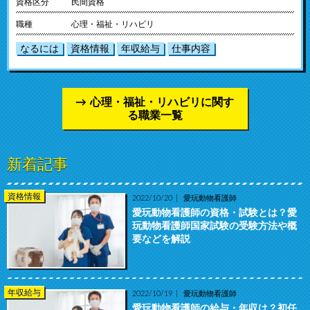
資格区分
民間資格
職種
心理・福祉・リハビリ
なるには
資格情報
年収給与
仕事内容
心理・福祉・リハビリに関す
る職業一覧
新着記事
資格情報
2022/10/20
愛玩動物看護師
愛玩動物看護師の資格・試験とは？愛
玩動物看護師国家試験の受験方法や概
要などを解説
年収給与
2022/10/19
愛玩動物看護師
愛玩動物看護師の給与・年収は？初任