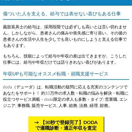
傷ついた人を支える、給与では表せない喜びもある仕事
義肢装具士の給与は、採用段階では必ずしも高いとは言い切れませ
ん。しかしながら、患者さんの痛みや喪失感に寄り添い、その後の
患者さんの生活や人生を少しでも良いものにしようと支える仕事で
もあります。
もちろん、技能によって給与や年収の差は出てきますが、こうした
仕事には、給与や年収だけでは語りきれない喜びがあります。
年収UPも可能なオススメ転職・就職支援サービス
doda（デューダ）は、転職活動の疑問に応える充実のコンテンツで
あなたをサポート！ 約10万件の求人数・転職の悩みを解決・転職に
役立つサービス満載・doda限定の求人も多数・タイプ: 営業職, エン
ジニア, 事務職, 販売サービス, 人事, 総務, 法務, 経理, 財務。
【30秒で登録完了】DODA
で適職診断・適正年収を査定