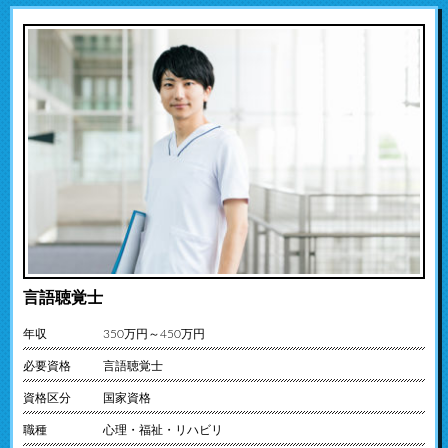
言語聴覚士
年収
350万円～450万円
必要資格
言語聴覚士
資格区分
国家資格
職種
心理・福祉・リハビリ