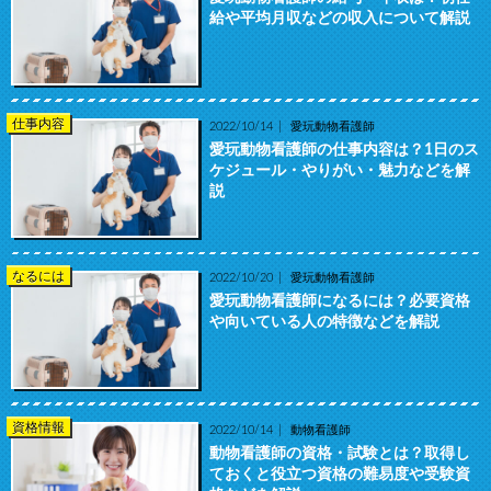
給や平均月収などの収入について解説
仕事内容
2022/10/14
愛玩動物看護師
愛玩動物看護師の仕事内容は？1日のス
ケジュール・やりがい・魅力などを解
説
なるには
2022/10/20
愛玩動物看護師
愛玩動物看護師になるには？必要資格
や向いている人の特徴などを解説
資格情報
2022/10/14
動物看護師
動物看護師の資格・試験とは？取得し
ておくと役立つ資格の難易度や受験資