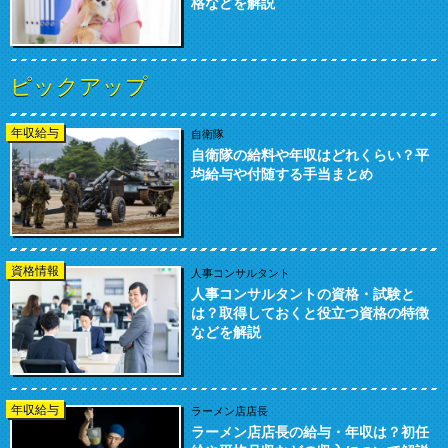
格などを解説
ピックアップ
年収給与
自衛隊
自衛隊の給料や年収はどれくらい？平
均給与や付随する手当まとめ
資格情報
人事コンサルタント
人事コンサルタントの資格・試験と
は？取得しておくと役立つ資格の特徴
などを解説
年収給与
ラーメン店店長
ラーメン店店長の給与・年収は？初任