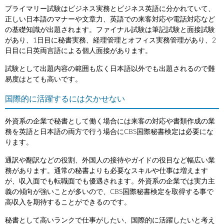
プライマリー試験はビジネス実務とビジネス英語に分かれていて、
正しい日本語のマナーや文章力、英語での来客対応や電話対応など
の基礎知識が出題されます。ファイナル試験は筆記試験と面接試験
があり、1日目に秘書実務、経理管理とオフィス実務管理があり、2
日目に日英両言語による個人面接があります。
試験として出題内容の範囲も広く日本語以外でも出題されるので難
易度はとても高いです。
国際的に活躍するには欠かせない
外資系の企業で秘書として働く場合には来客の対応や書類作成の業
務を英語と日本語の両方で行う場合にCBS国際秘書検定は必要にな
ります。
通訳や翻訳などの役割、外国人の接待やガイドの役目など幅広い業
務があります。通常の秘書よりも必要なスキルや仕事は増えます
が、収入面でも転職面でも優遇されます。外資系の企業では実力主
義の傾向が強いことが多いので、CBS国際秘書検定を取得する事で
高収入を期待することができるのです。
秘書として高いランクで仕事がしたい、国際的に活躍したいと考え