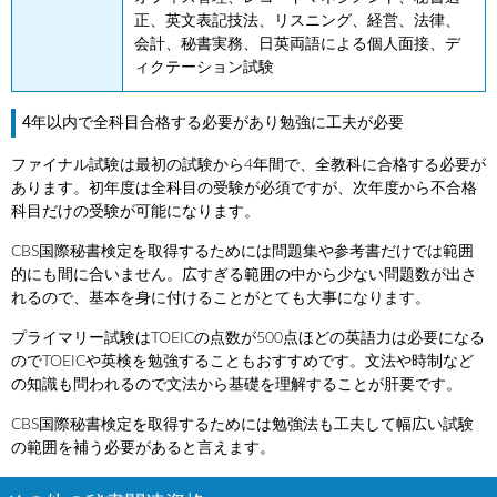
正、英文表記技法、リスニング、経営、法律、
会計、秘書実務、日英両語による個人面接、デ
ィクテーション試験
4年以内で全科目合格する必要があり勉強に工夫が必要
ファイナル試験は最初の試験から4年間で、全教科に合格する必要が
あります。初年度は全科目の受験が必須ですが、次年度から不合格
科目だけの受験が可能になります。
CBS国際秘書検定を取得するためには問題集や参考書だけでは範囲
的にも間に合いません。広すぎる範囲の中から少ない問題数が出さ
れるので、基本を身に付けることがとても大事になります。
プライマリー試験はTOEICの点数が500点ほどの英語力は必要になる
のでTOEICや英検を勉強することもおすすめです。文法や時制など
の知識も問われるので文法から基礎を理解することが肝要です。
CBS国際秘書検定を取得するためには勉強法も工夫して幅広い試験
の範囲を補う必要があると言えます。