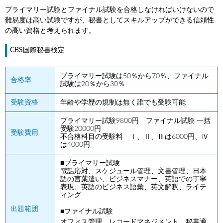
プライマリー試験とファイナル試験を合格しなければいけないので
難易度は高い試験ですが、秘書としてスキルアップができる信頼性
の高い資格と考えられます。
CBS国際秘書検定
プライマリー試験は50％から70％、ファイナル
合格率
試験は20％から30％
受験資格
年齢や学歴の規制は無く誰でも受験可能
プライマリー試験9800円 ファイナル試験 一括
受験20000円
受験費用
不合格科目の受験料 Ⅰ、Ⅱ、Ⅲは6000円、Ⅳ
は4000円
■プライマリー試験
電話応対、スケジュール管理、文書管理、日本
語の言葉遣い、ビジネスマナー、英語での丁寧
表現、英語のビジネス語彙、英文解釈、ライテ
ィング
出題範囲
■ファイナル試験
オフィス管理、レコードマネジメント、秘書適