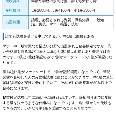
受験資格
年齢や学歴の規制は無く誰でも受験可能
受験費用
3級2800円、2級4100円、準1級5300円
論理、必要とされる資質、職務知識、一般知
出題範囲
識、実技、マナー接遇、技能
誰でも試験を受ける事はできるが、準1級は面接もある
マナーや一般常識など幅広い分野で出題される秘書検定ですが、高
い合格率を誇る3級や2級とは異なり準1級は面接もあり難易度は高
めです。3級と2級は筆記のみで9割がマークシートで1割が筆記にな
ります。
準1級は6割がマークシートで、4割が記述問題になっていて、筆記
試験を合格した人のみ面接試験に臨むことができます。準1級の筆記
試験は理論と実技に分かれていて、それぞれの正答率が60％以上で
合格になります。
秘書検定試験は年に2回から3回行われていて、締め切りまでに受験
する級を決めるような仕組みになっています。途中級からの受験も
できるので、いきなり準1級を受験することも可能です。